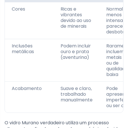
Cores
Ricas e
Normalm
vibrantes
menos
devido ao uso
intensas,
de minerais
parecen
desbotad
Inclusões
Podem incluir
Raramen
metálicas
ouro e prata
incluem
(aventurina)
metais re
ou de
qualidade
baixa
Acabamento
Suave e claro,
Pode
trabalhado
apresent
manualmente
imperfei
ou ser o
O vidro Murano verdadeiro utiliza um processo