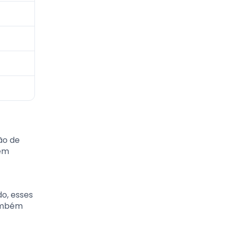
ão de
 em
o, esses
também