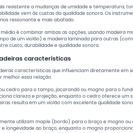
ais resistente a mudanças de umidade e temperatura, to
abilidade vem às custas da qualidade sonora. Os instrum
os ressonante e mais abafado.
 médio é combinar ambas as opções, usando madeira m
mpo de um violão) e madeira laminada para outras (com
re custo, durabilidade e qualidade sonora.
deiras características
eiras características que influenciam diretamente em s
 melhor essa relação.
o ou cedro para o tampo, jacarandá ou mogno para o fund
rciona clareza e projeção, enquanto o cedro oferece um
iras resulta em um violão com excelente qualidade sono
ntemente utilizam maple (bordo) para o braço e mogno ou 
ez e longevidade ao braço, enquanto o mogno proporcion