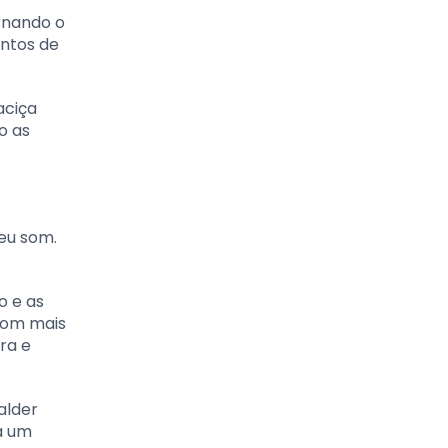
rnando o
entos de
aciça
o as
eu som.
o e as
 som mais
ra e
alder
a um