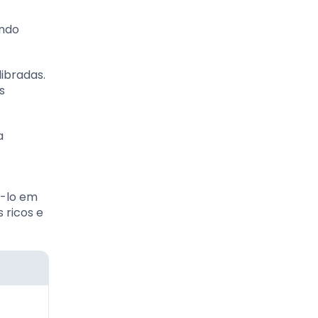
ando
libradas.
s
a
ê-lo em
 ricos e