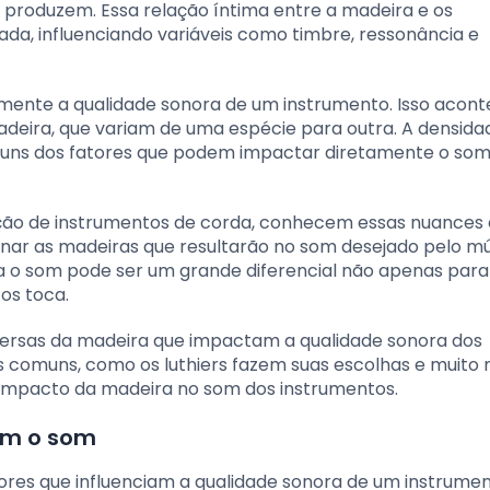
roduzem. Essa relação íntima entre a madeira e os
da, influenciando variáveis como timbre, ressonância e
vamente a qualidade sonora de um instrumento. Isso acon
adeira, que variam de uma espécie para outra. A densidad
alguns dos fatores que podem impactar diretamente o so
rução de instrumentos de corda, conhecem essas nuances
onar as madeiras que resultarão no som desejado pelo mú
ta o som pode ser um grande diferencial não apenas par
os toca.
versas da madeira que impactam a qualidade sonora dos
s comuns, como os luthiers fazem suas escolhas e muito 
 impacto da madeira no som dos instrumentos.
am o som
tores que influenciam a qualidade sonora de um instrume