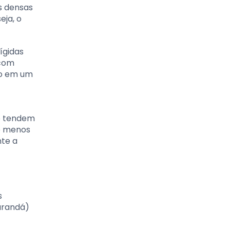
s densas
eja, o
ígidas
 com
do em um
ão tendem
e menos
nte a
s
arandá)