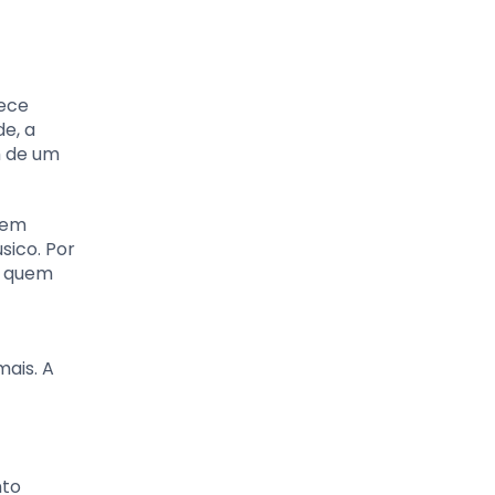
tece
e, a
m de um
 em
sico. Por
a quem
mais. A
nto