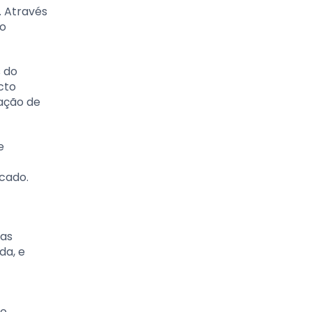
. Através
jo
 do
cto
tação de
e
cado.
mas
da, e
do