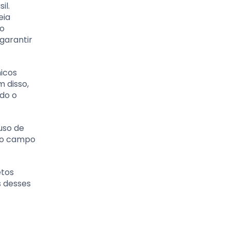
il.
eia
ão
garantir
icos
 disso,
ndo o
uso de
 no campo
etos
s desses