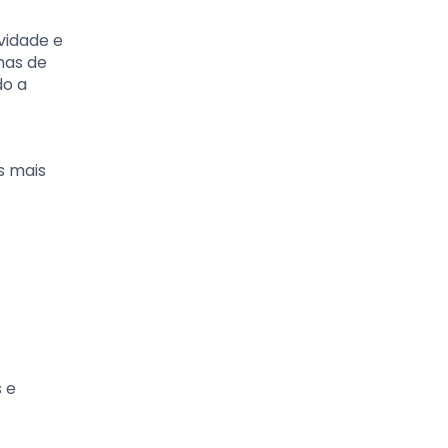
vidade e
mas de
do a
s mais
 e