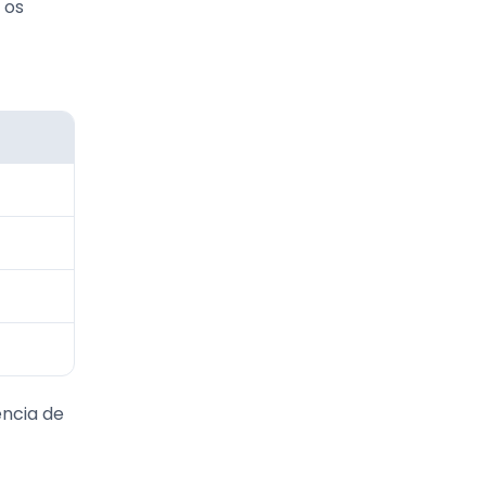
 os
ência de