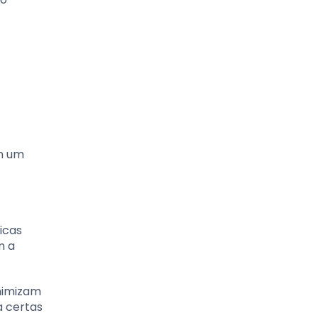
em um
icas
m a
nimizam
a certas