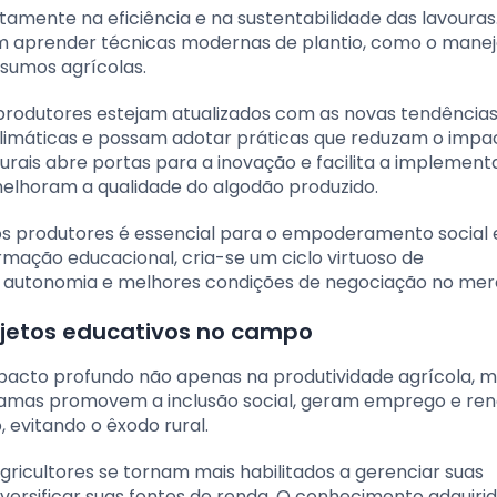
tamente na eficiência e na sustentabilidade das lavouras
m aprender técnicas modernas de plantio, como o mane
nsumos agrícolas.
rodutores estejam atualizados com as novas tendências
climáticas e possam adotar práticas que reduzam o impa
rais abre portas para a inovação e facilita a implemen
elhoram a qualidade do algodão produzido.
os produtores é essencial para o empoderamento social 
rmação educacional, cria-se um ciclo virtuoso de
m autonomia e melhores condições de negociação no mer
ojetos educativos no campo
pacto profundo não apenas na produtividade agrícola, 
amas promovem a inclusão social, geram emprego e ren
 evitando o êxodo rural.
gricultores se tornam mais habilitados a gerenciar suas
iversificar suas fontes de renda. O conhecimento adquiri