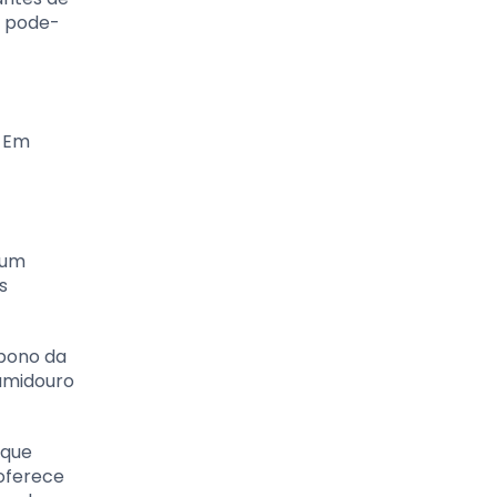
s pode-
. Em
 um
s
rbono da
sumidouro
 que
 oferece