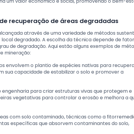
na um valor econômico e social, promovendo o bem-est
 de recuperação de áreas degradadas
lcançada através de uma variedade de métodos sustent
 local degradado. A escolha da técnica depende de fat
 o grau de degradação. Aqui estão alguns exemplos de mét
de mineração:
s envolvem o plantio de espécies nativas para recuperar
em sua capacidade de estabilizar o solo e promover a
e engenharia para criar estruturas vivas que protegem e
arreiras vegetativas para controlar a erosão e melhora a q
eas com solo contaminado, técnicas como a fitorremed
antas específicas que absorvem contaminantes do solo,