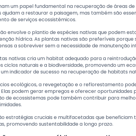
ham um papel fundamental na recuperação de áreas de
s ajudam a restaurar a paisagem, mas também são essen
ento de serviços ecossistêmicos.
o envolve o plantio de espécies nativas que podem estab
nção hídrica. As plantas nativas são preferíveis porque 
pensas a sobreviver sem a necessidade de manutenção in
tas nativas cria um habitat adequado para a reintroduçã
 os ciclos naturais e a biodiversidade, promovendo um ec
é um indicador de sucesso na recuperação de habitats nat
cios ecológicos, a revegetação e o reflorestamento pod
s. Elas podem gerar empregos e oferecer oportunidades 
ão de ecossistemas pode também contribuir para melho
imidades.
o estratégias cruciais e multifacetadas que beneficiam 
, promovendo sustentabilidade a longo prazo.