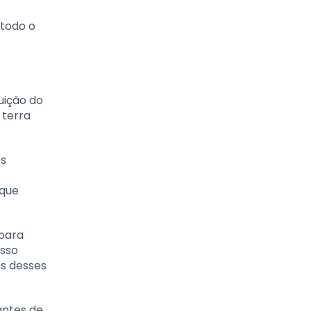
todo o
uição do
 terra
os
 que
 para
Isso
s desses
antes de