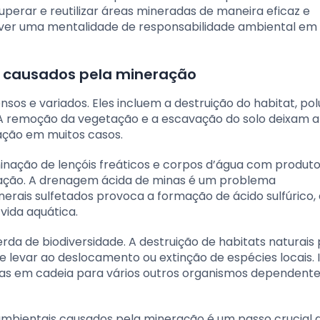
uperar e reutilizar áreas mineradas de maneira eficaz e
ver uma mentalidade de responsabilidade ambiental em 
s causados pela mineração
os e variados. Eles incluem a destruição do habitat, pol
. A remoção da vegetação e a escavação do solo deixam a
cação em muitos casos.
ação de lençóis freáticos e corpos d’água com produt
tração. A drenagem ácida de minas é um problema
erais sulfetados provoca a formação de ácido sulfúrico,
vida aquática.
rda de biodiversidade. A destruição de habitats naturais
 levar ao deslocamento ou extinção de espécies locais. 
ias em cadeia para vários outros organismos dependente
ambientais causados pela mineração é um passo crucial 