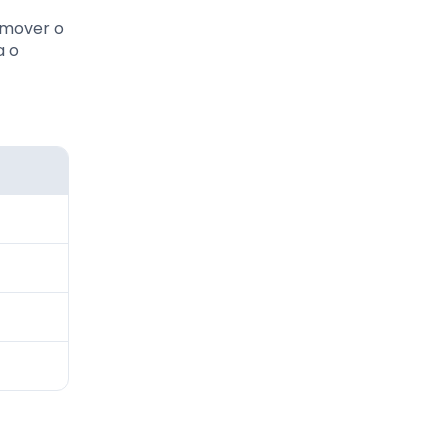
romover o
a o