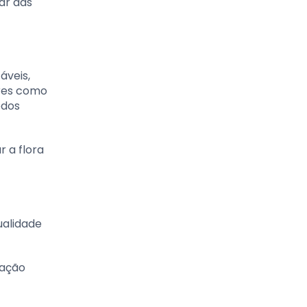
ar das
áveis,
ores como
odos
 a flora
ualidade
iação