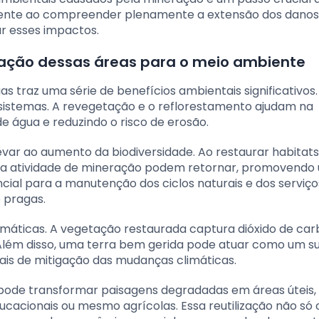
omente ao compreender plenamente a extensão dos dano
ar esses impactos.
ização dessas áreas para o meio ambiente
as traz uma série de benefícios ambientais significativos
ssistemas. A revegetação e o reflorestamento ajudam na
 água e reduzindo o risco de erosão.
var ao aumento da biodiversidade. Ao restaurar habitats
pela atividade de mineração podem retornar, promovendo
ncial para a manutenção dos ciclos naturais e dos serviço
 pragas.
imáticas. A vegetação restaurada captura dióxido de ca
a. Além disso, uma terra bem gerida pode atuar como um 
ais de mitigação das mudanças climáticas.
 pode transformar paisagens degradadas em áreas úteis,
ducacionais ou mesmo agrícolas. Essa reutilização não só