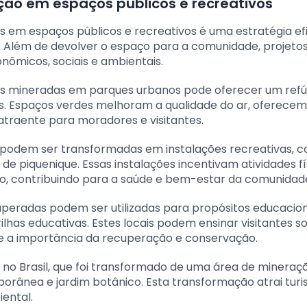
ão em espaços públicos e recreativos
 em espaços públicos e recreativos é uma estratégia ef
os. Além de devolver o espaço para a comunidade, projet
ômicos, sociais e ambientais.
s mineradas em parques urbanos pode oferecer um refú
 Espaços verdes melhoram a qualidade do ar, oferecem
traente para moradores e visitantes.
odem ser transformadas em instalações recreativas, 
 de piquenique. Essas instalações incentivam atividades fí
ão, contribuindo para a saúde e bem-estar da comunidad
eradas podem ser utilizadas para propósitos educacion
lhas educativas. Estes locais podem ensinar visitantes s
 e a importância da recuperação e conservação.
no Brasil, que foi transformado de uma área de mineraç
rânea e jardim botânico. Esta transformação atrai turis
ental.