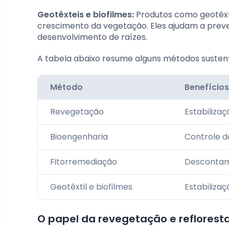
Geotêxteis e biofilmes:
Produtos como geotêxtei
crescimento da vegetação. Eles ajudam a prev
desenvolvimento de raízes.
A tabela abaixo resume alguns métodos sustent
Método
Benefícios
Revegetação
Estabiliza
Bioengenharia
Controle d
Fitorremediação
Descontam
Geotêxtil e biofilmes
Estabiliza
O papel da revegetação e reflores