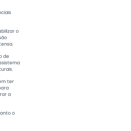
ciais
ilizar o
são
tensa.
o de
ossistema
urais.
em ter
para
rar a
tanto o