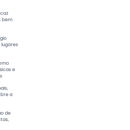
icaz
os bem
gio
 lugares
como
sicas e
e.
ais,
obre a
ão de
tas,