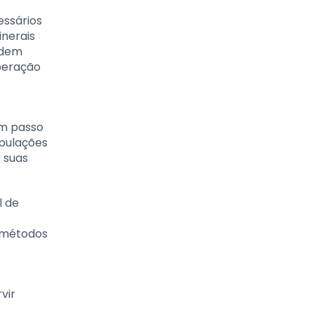
ssários
inerais
odem
uperação
um passo
opulações
 suas
l de
e métodos
vir