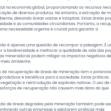
 na economia global, proporcionando os recursos nece
cação de diversos produtos. No entanto, a extração de m
ente, deixando áreas vastas e inóspitas. Estas áreas p
versidade e as comunidades circundantes. Portanto, a rec
 uma necessidade urgente e crucial para garantir a
 não é apenas uma questão de recompor a paisagem. É 
r a biodiversidade e melhorar a qualidade de vida das p
 as mineradoras podem mitigar os impactos negativos de
o meio ambiente.
ias de recuperação de áreas de mineração tem o potencia
odutivos e benéficos para a sociedade. Estas práticas
revegetação e reintrodução de espécies nativas. O uso d
s esforços de recuperação não causem mais dano do que
ação de áreas degradas pela mineração também pode ser
centivando outras empresas a adotarem práticas mais