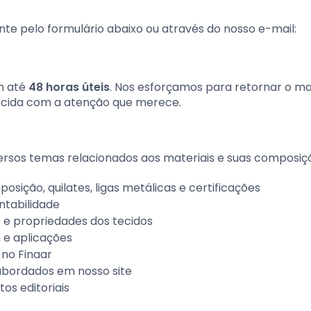
e pelo formulário abaixo ou através do nosso e-mail:
m até
48 horas úteis
. Nos esforçamos para retornar o ma
arecida com a atenção que merece.
rsos temas relacionados aos materiais e suas composiç
osição, quilates, ligas metálicas e certificações
entabilidade
 e propriedades dos tecidos
m e aplicações
no Finaar
abordados em nosso site
os editoriais