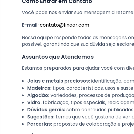
Como Entrar em Contato
Você pode nos enviar sua mensagem diretament
E-mail:
contato@finaar.com
Nossa equipe responde todas as mensagens e
possível, garantindo que sua dúvida seja escl
Assuntos que Atendemos
Estamos preparados para ajudar você com dive
Joias e metais preciosos:
identificação, comp
Madeiras:
tipos, características, usos e sust
Algodão:
variedades, processos de produção
Vidro:
fabricação, tipos especiais, reciclage
Dúvidas gerais:
sobre conteúdos publicados 
Sugestões:
temas que você gostaria de ver 
Parcerias:
propostas de colaboração e projet