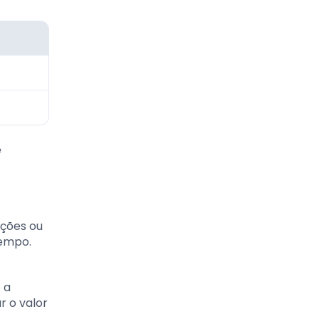
e
ações ou
tempo.
 a
r o valor