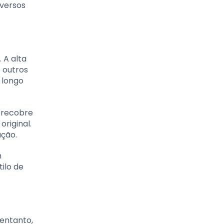
iversos
 A alta
e outros
 longo
e recobre
riginal.
ação.
m
ilo de
 entanto,