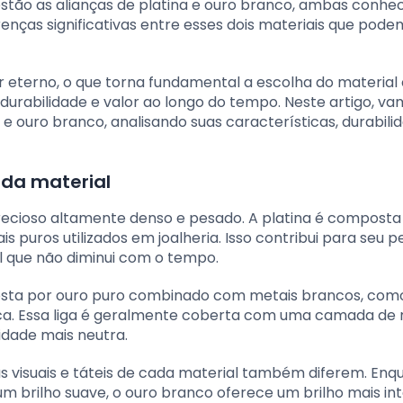
estão as alianças de platina e ouro branco, ambas conhe
erenças significativas entre esses dois materiais que pode
eterno, o que torna fundamental a escolha do material
rabilidade e valor ao longo do tempo. Neste artigo, v
 e ouro branco, analisando suas características, durabili
ada material
precioso altamente denso e pesado. A platina é composta
s puros utilizados em joalheria. Isso contribui para seu p
al que não diminui com o tempo.
posta por ouro puro combinado com metais brancos, com
nca. Essa liga é geralmente coberta com uma camada de 
idade mais neutra.
s visuais e táteis de cada material também diferem. Enq
m brilho suave, o ouro branco oferece um brilho mais in