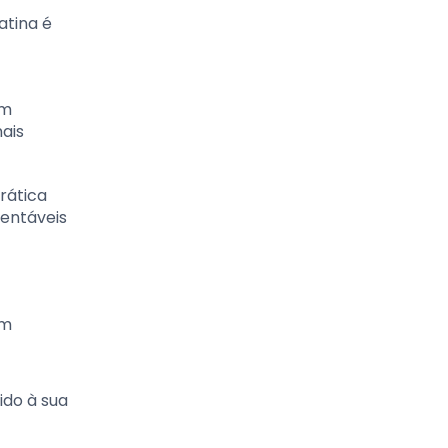
atina é
em
ais
rática
tentáveis
ém
ido à sua