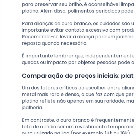
para preservar seu brilho, é aconselhável limp
platina. Além disso, polimentos periódicos pod
Para alianças de ouro branco, os cuidados são 
importante evitar contato excessivo com produ
Recomenda-se levar a aliança para um joalheir
reposta quando necessário.
É importante lembrar que, independentemente 
quedas ou impacto por objetos pesados pode au
Comparação de preços iniciais: plat
Um dos fatores críticos ao escolher entre alianç
metal mais raro e denso, o que faz com que ge
platina reflete não apenas em sua raridade, 
joalheria.
Em contraste, o ouro branco é frequentemente 
fato de o ródio ser um revestimento temporári
ouro utilizado na liga (por exemplo, 14k ou 18k).