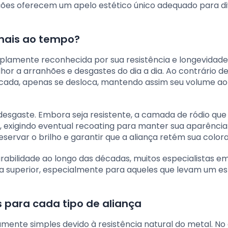
ções oferecem um apelo estético único adequado para d
 mais ao tempo?
mplamente reconhecida por sua resistência e longevidade.
hor a arranhões e desgastes do dia a dia. Ao contrário d
iscada, apenas se desloca, mantendo assim seu volume ao
 desgaste. Embora seja resistente, a camada de ródio qu
exigindo eventual recoating para manter sua aparência o
servar o brilho e garantir que a aliança retém sua color
rabilidade ao longo das décadas, muitos especialistas e
 superior, especialmente para aqueles que levam um est
 para cada tipo de aliança
amente simples devido à resistência natural do metal. No