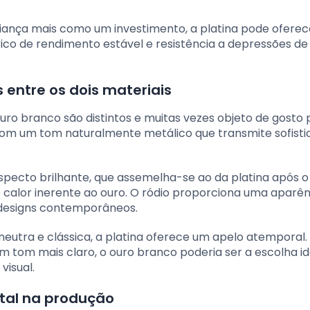
iança mais como um investimento, a platina pode oferec
rico de rendimento estável e resistência a depressões de
s entre os dois materiais
ouro branco são distintos e muitas vezes objeto de gosto 
o, com um tom naturalmente metálico que transmite sofist
aspecto brilhante, que assemelha-se ao da platina após o
calor inerente ao ouro. O ródio proporciona uma aparên
 designs contemporâneos.
utra e clássica, a platina oferece um apelo atemporal.
um tom mais claro, o ouro branco poderia ser a escolha id
visual.
tal na produção