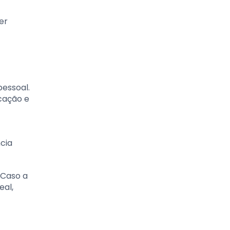
er
pessoal.
icação e
cia
 Caso a
eal,