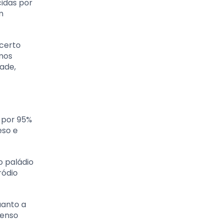
cidas por
m
 certo
amos
dade,
 por 95%
eso e
o paládio
ródio
uanto a
tenso