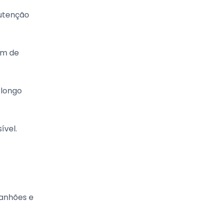
nutenção
om de
 longo
ível.
ranhões e