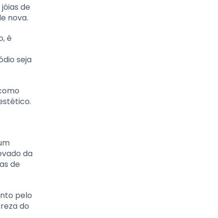
jóias de
de nova.
, é
dio seja
 como
stético.
 um
levado da
as de
anto pelo
ureza do