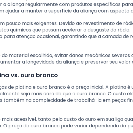
ar a aliança regularmente com produtos específicos para 
em ajudar a manter a superfície da aliança com aspecto 
um pouco mais exigentes. Devido ao revestimento de ródio
tos químicos que possam acelerar o desgaste do ródio.
o para atenção ocasional, garantindo que a camada de ró
do material escolhido, evitar danos mecânicos severos
mentar a longevidade da aliança e preservar seu valor e
ina vs. ouro branco
as de platina e ouro branco é o preço inicial. A platina é
ralmente seja mais caro do que o ouro branco. O custo e
mas também na complexidade de trabalhá-la em peças fin
mais acessível, tanto pelo custo do ouro em sua liga qu
o. O preço do ouro branco pode variar dependendo da p