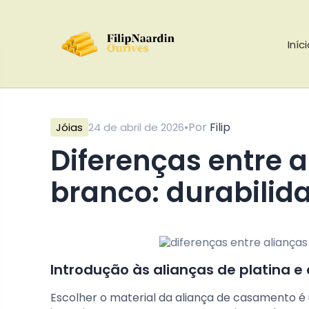
Iníc
•
Por
Filip
Jóias
24 de abril de 2026
diferenças entre alianças de platina e ouro
branco: durabilida
Introdução às alianças de platina e
Escolher o material da aliança de casamento é