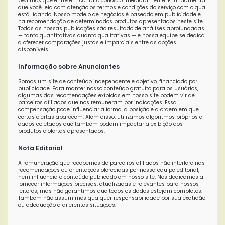
pedimos que entre em contato conosco imediatamente. É fundamental
que você leia com atenção os termos e condições do serviço com o qual
está lidando. Nosso modelo de negócios é baseado em publicidade e
na recomendação de determinados produtos apresentados neste site.
Todas as nossas publicações são resultado de análises aprofundadas
— tanto quantitativas quanto qualitativas — e nossa equipe se dedica
a oferecer comparações justas e imparciais entre as opções
disponíveis.
Informação sobre Anunciantes
Somos um site de conteúdo independente e objetivo, financiado por
publicidade. Para manter nosso conteúdo gratuito para os usuários,
algumas das recomendações exibidas em nosso site podem vir de
parceiros afiliados que nos remuneram por indicações. Essa
compensação pode influenciar a forma, a posição e a ordem em que
certas ofertas aparecem. Além disso, utilizamos algoritmos próprios e
dados coletados que também podem impactar a exibição dos
produtos e ofertas apresentados.
Nota Editorial
A remuneração que recebemos de parceiros afiliados não interfere nas
recomendações ou orientações oferecidas por nossa equipe editorial,
nem influencia o conteúdo publicado em nosso site. Nos dedicamos a
fornecer informações precisas, atualizadas e relevantes para nossos
leitores, mas não garantimos que todos os dados estejam completos.
Também não assumimos qualquer responsabilidade por sua exatidão
ou adequação a diferentes situações.